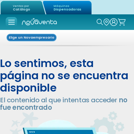
Ventas por
Máquinas
Catálogo
Dispensadoras
Icon of mag
Elige un Novaempresario
Lo sentimos, esta
página no se encuentra
disponible
El contenido al que intentas acceder
no
fue encontrado