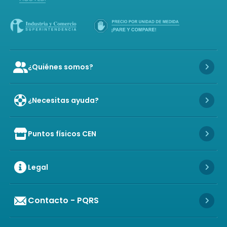
¿Quiénes somos?
Icon of user-group
Icon 
¿Necesitas ayuda?
Icon 
Puntos físicos CEN
Icon of store
Icon 
Legal
Icon 
Contacto - PQRS
Icon 