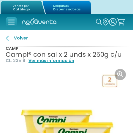
Ventas por
Máquinas
Catálogo
Dispensadoras
Icon of mag
Volver
CAMPI
Campi® con sal x 2 unds x 250g c/u
CL:
23518
Ver más información
Icon o