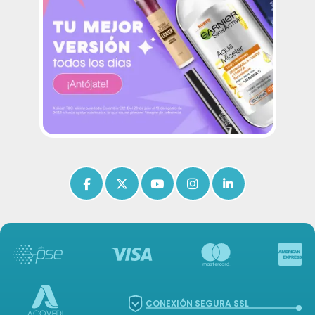
Icon of facebook-f
Icon of x-twitter
Icon of youtube
Icon of instagram
Icon of linkedin
CONEXIÓN SEGURA SSL