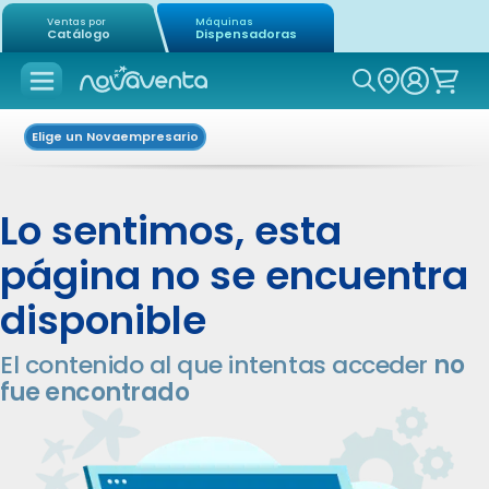
Ventas por
Máquinas
Catálogo
Dispensadoras
Icon of mag
Elige un Novaempresario
Lo sentimos, esta
página no se encuentra
disponible
El contenido al que intentas acceder
no
fue encontrado