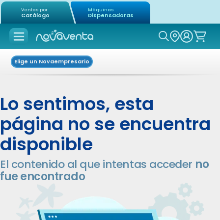
Ventas por
Máquinas
Catálogo
Dispensadoras
Icon of mag
Elige un Novaempresario
Lo sentimos, esta
página no se encuentra
disponible
El contenido al que intentas acceder
no
fue encontrado