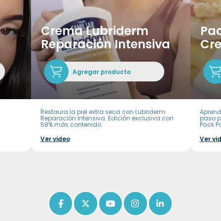
Crema Lubriderm
Pac
Reparación Intensiva
Cr
Agregar producto
Restaura la piel extra seca con Lubriderm
Aprend
Reparación Intensiva. Edición exclusiva con
paso p
58% más contenido.
Pack P
Ver video
Ver vi
Icon of facebook-f
Icon of x-twitter
Icon of youtube
Icon of instagram
Icon of linkedin