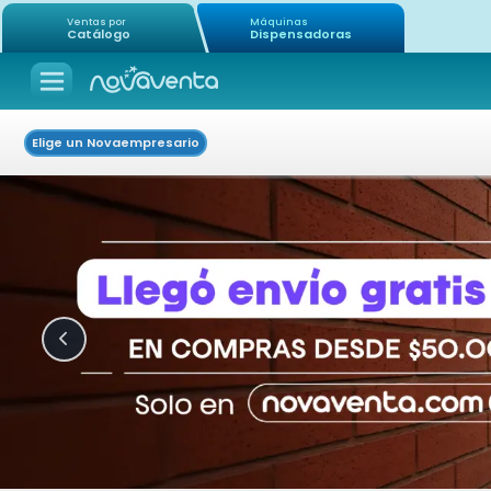
Ventas por
Máquinas
Catálogo
Dispensadoras
Elige un Novaempresario
Icon of chevron-left