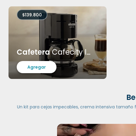
$139.800
Cafetera
Cafecity Imusa
Agregar
Be
Un kit para cejas impecables, crema intensiva tamaño fam