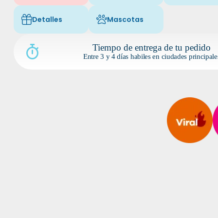
Detalles
Mascotas
Icon of fa-light fa-gift
Icon of fa-light fa-paw
Tiempo de entrega de tu pedido
Entre 3 y 4 días habiles en ciudades principale