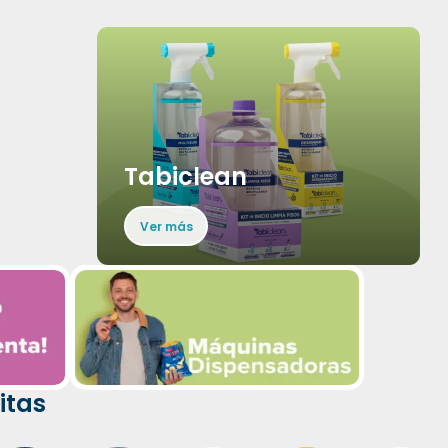
Tabiclean
Ver más
itas