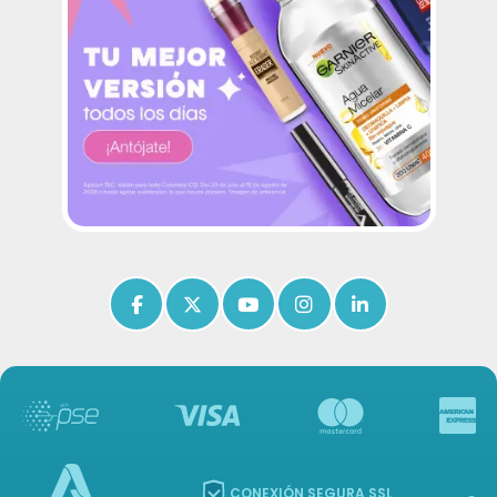
Icon of facebook-f
Icon of x-twitter
Icon of youtube
Icon of instagram
Icon of linkedin
CONEXIÓN SEGURA SSL