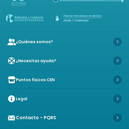
¿Quiénes somos?
Icon of user-group
Icon 
¿Necesitas ayuda?
Icon 
Puntos físicos CEN
Icon of store
Icon 
Legal
Icon 
Contacto - PQRS
Icon 