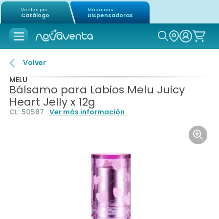
Ventas por
Máquinas
Catálogo
Dispensadoras
Icon of mag
Volver
MELU
Bálsamo para Labios Melu Juicy
Heart Jelly x 12g
CL:
50587
Ver más información
Icon o