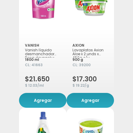
VANISH
AXION
Vanish líquido
Lavaplatos Axion
desmanchador
Aloe x 2 unds x
Rosa doypack x
450g c/u
1800 ml
900 g
1.800ml
CL:
41663
CL:
39200
$21.650
$17.300
$ 12.03/ml
$ 19.22/g
Agregar
Agregar