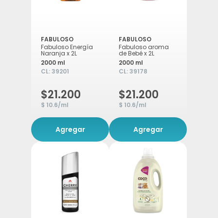
FABULOSO
FABULOSO
Fabuloso Energía
Fabuloso aroma
Naranja x 2L
de Bebé x 2L
2000 ml
2000 ml
CL:
39201
CL:
39178
$21.200
$21.200
$ 10.6/ml
$ 10.6/ml
Agregar
Agregar