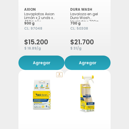
AXION
DURA WASH
Lavaplatos Axion
Lavaloza en gel
Limón x 2 unds x
Dura Wash
450g c/u
lavanda x 700g
900 g
700 g
CL:
97048
CL:
50308
$15.200
$21.700
$ 16.89/g
$ 31/g
Agregar
Agregar