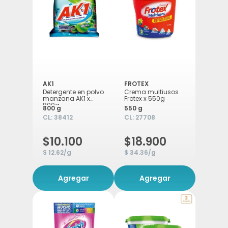
AK1
FROTEX
Detergente en polvo
Crema multiusos
manzana AK1 x
Frotex x 550g
800g
800 g
550 g
CL:
38412
CL:
27708
$10.100
$18.900
$ 12.62/g
$ 34.36/g
Agregar
Agregar