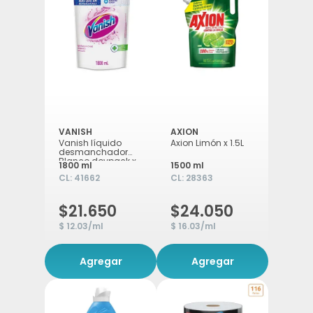
VANISH
AXION
Vanish líquido
Axion Limón x 1.5L
desmanchador
Blanco doypack x
1800 ml
1500 ml
1.800ml
CL:
41662
CL:
28363
$21.650
$24.050
$ 12.03/ml
$ 16.03/ml
Agregar
Agregar