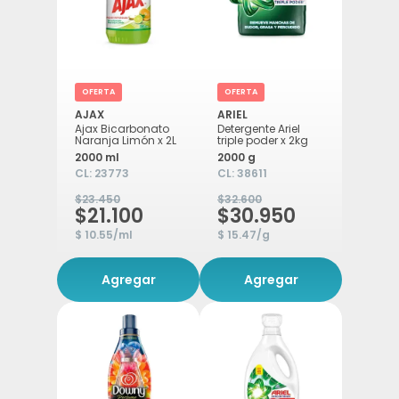
OFERTA
OFERTA
AJAX
ARIEL
Ajax Bicarbonato
Detergente Ariel
Naranja Limón x 2L
triple poder x 2kg
2000 ml
2000 g
CL:
23773
CL:
38611
$23.450
$32.600
$21.100
$30.950
$ 10.55/ml
$ 15.47/g
Agregar
Agregar