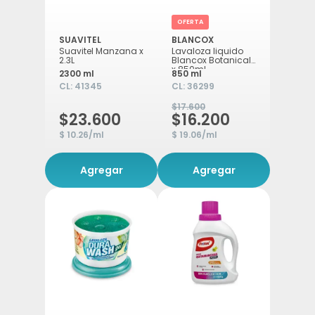
OFERTA
SUAVITEL
BLANCOX
Suavitel Manzana x
Lavaloza liquido
2.3L
Blancox Botanical
x 850ml
2300 ml
850 ml
CL:
41345
CL:
36299
$17.600
$23.600
$16.200
$ 10.26/ml
$ 19.06/ml
Agregar
Agregar