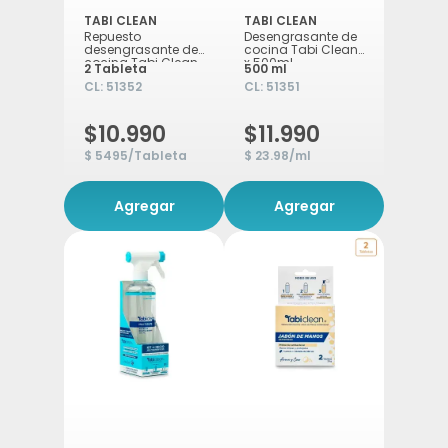
TABI CLEAN
TABI CLEAN
Repuesto
Desengrasante de
desengrasante de
cocina Tabi Clean
cocina Tabi Clean
x 500ml
2 Tableta
500 ml
x 2 tabletas
CL:
51352
CL:
51351
$10.990
$11.990
$ 5495/Tableta
$ 23.98/ml
Agregar
Agregar