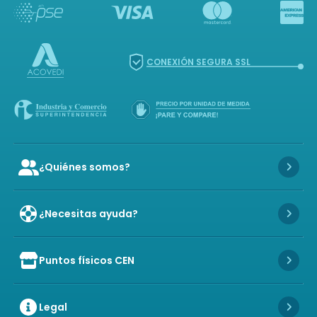
CONEXIÓN SEGURA SSL
¿Quiénes somos?
Icon of user-group
Icon 
¿Necesitas ayuda?
Icon 
Puntos físicos CEN
Icon of store
Icon 
Legal
Icon 