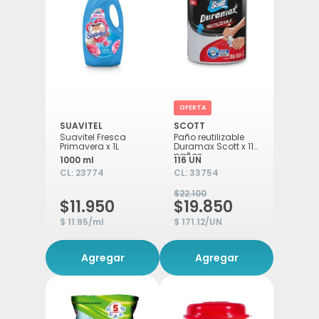
OFERTA
SUAVITEL
SCOTT
Suavitel Fresca
Paño reutilizable
Primavera x 1L
Duramax Scott x 116
paños
1000 ml
116 UN
CL:
23774
CL:
33754
$22.100
$11.950
$19.850
$ 11.95/ml
$ 171.12/UN
Agregar
Agregar