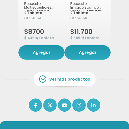
Repuesto
Repuesto
Multisuperficies
limpiapisos Tabi
Tabi Clean x 2
Clean x 2 tabletas
2 Tableta
2 Tableta
tabletas
CL:
51354
CL:
51356
$8700
$11.700
$ 4350/Tableta
$ 5850/Tableta
Agregar
Agregar
Ver más productos
Icon of circle-chevron-down
Icon of facebook-f
Icon of x-twitter
Icon of youtube
Icon of instagram
Icon of linkedin