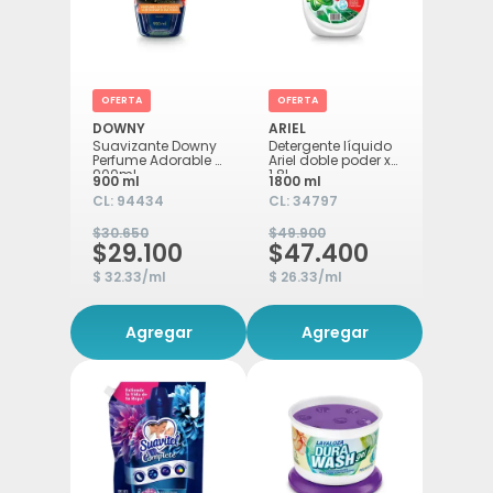
OFERTA
OFERTA
DOWNY
ARIEL
Suavizante Downy
Detergente líquido
Perfume Adorable x
Ariel doble poder x
900ml
1.8L
900 ml
1800 ml
CL:
94434
CL:
34797
$30.650
$49.900
$29.100
$47.400
$ 32.33/ml
$ 26.33/ml
Agregar
Agregar