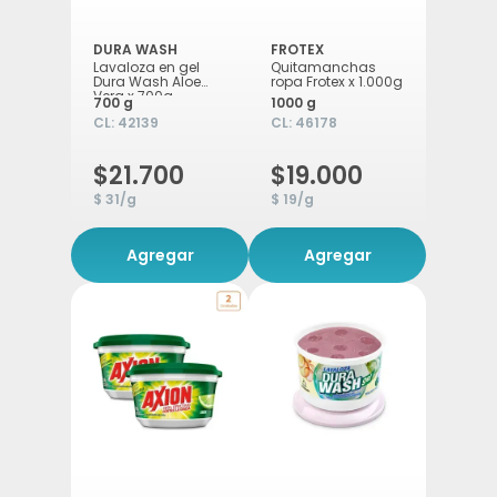
DURA WASH
FROTEX
Lavaloza en gel
Quitamanchas
Dura Wash Aloe
ropa Frotex x 1.000g
Vera x 700g
700 g
1000 g
CL:
42139
CL:
46178
$21.700
$19.000
$ 31/g
$ 19/g
Agregar
Agregar