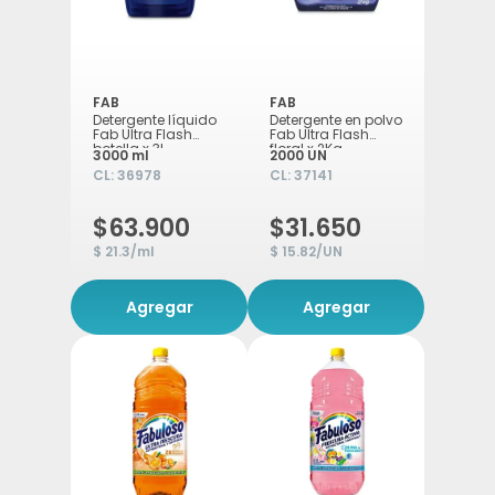
FAB
FAB
Detergente líquido
Detergente en polvo
Fab Ultra Flash
Fab Ultra Flash
botella x 3L
floral x 2Kg
3000 ml
2000 UN
CL:
36978
CL:
37141
$63.900
$31.650
$ 21.3/ml
$ 15.82/UN
Agregar
Agregar