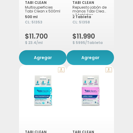
TABI CLEAN
TABI CLEAN
Multisuperficies
Repuesto jabón de
Tabi Clean x 500ml
manos Tabi Clean
x 2 tabletas
500 ml
2 Tableta
CL:
51353
CL:
51358
$11.700
$11.990
$ 23.4/ml
$ 5995/Tableta
Agregar
Agregar
TABI CLEAN
TABI CLEAN