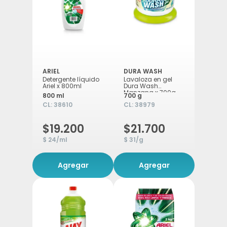
ARIEL
DURA WASH
Detergente líquido
Lavaloza en gel
Ariel x 800ml
Dura Wash
Manzana x 700g
800 ml
700 g
CL:
38610
CL:
38979
$19.200
$21.700
$ 24/ml
$ 31/g
Agregar
Agregar