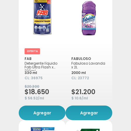
OFERTA
FAB
FABULOSO
Detergente líquido
Fabuloso Lavanda
Fab Ultra Flash x
x 2L
330ml
330 ml
2000 ml
CL:
36975
CL:
23772
$20.300
$18.650
$21.200
$ 56.52/ml
$ 10.6/ml
Agregar
Agregar