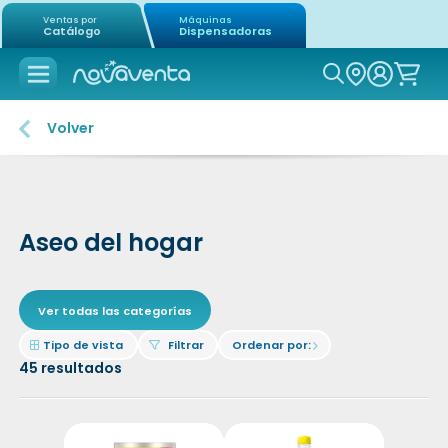
Ventas por
Máquinas
Catálogo
Dispensadoras
Icon of mag
Volver
Aseo del hogar
Ver todas las categorías
Icon of border-all
Icon of filter
Tipo de vista
Filtrar
Ordenar por:
Icon of chevron-right
45
resultados