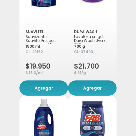
SUAVITEL
DURA WASH
Suavizante
Lavaloza en gel
Suavitel Fresca
Dura Wash Uva x
Primavera x 1.5L
700g
1500 ml
700 g
CL:
29162
CL:
37493
$19.950
$21.700
$ 13.3/ml
$ 31/g
Agregar
Agregar