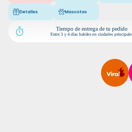
Detalles
Mascotas
Icon of fa-light fa-gift
Icon of fa-light fa-paw
Tiempo de entrega de tu pedido
Entre 3 y 4 días habiles en ciudades principale