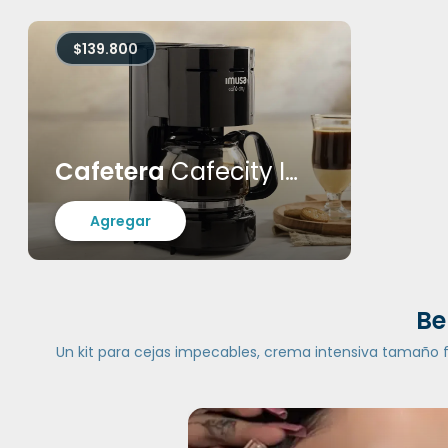
$139.800
Cafetera
Cafecity Imusa
Agregar
Be
Un kit para cejas impecables, crema intensiva tamaño fam