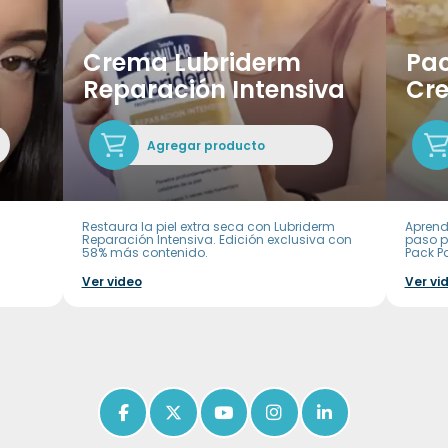
Crema Lubriderm
Pac
Reparación Intensiva
Cr
Agregar producto
Restaura la piel extra seca con Lubriderm
Aprend
Reparación Intensiva. Edición exclusiva con
paso p
58% más contenido.
Pack P
Ver video
Ver vi
Icon of facebook-f
Icon of x-twitter
Icon of youtube
Icon of instagram
Icon of linkedin