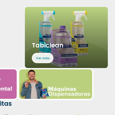
Tabiclean
Ver más
itas