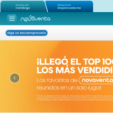
Ventas por
Máquinas
Catálogo
Dispensadoras
Elige un Novaempresario
Icon of chevron-left