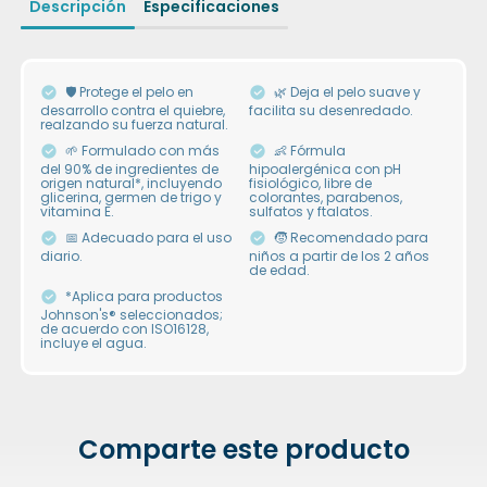
Descripción
Especificaciones
🛡 Protege el pelo en
🌿 Deja el pelo suave y
desarrollo contra el quiebre,
facilita su desenredado.
realzando su fuerza natural.
🌱 Formulado con más
👶 Fórmula
del 90% de ingredientes de
hipoalergénica con pH
origen natural*, incluyendo
fisiológico, libre de
glicerina, germen de trigo y
colorantes, parabenos,
vitamina E.
sulfatos y ftalatos.
📅 Adecuado para el uso
🧒 Recomendado para
diario.
niños a partir de los 2 años
de edad.
*Aplica para productos
Johnson's® seleccionados;
de acuerdo con ISO16128,
incluye el agua.
Comparte este producto