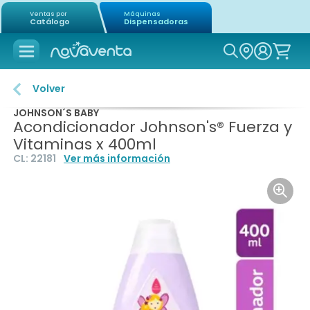
Ventas por
Máquinas
Catálogo
Dispensadoras
Icon of mag
Volver
JOHNSON´S BABY
Acondicionador Johnson's® Fuerza y
Vitaminas x 400ml
CL:
22181
Ver más información
Icon o