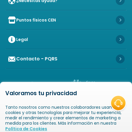
¿Necesitas ayuda?
Icon 
Puntos físicos CEN
Icon of store
Icon 
Legal
Icon 
Contacto - PQRS
Icon 
Valoramos tu privacidad
Icon of copyright
COPYRIGHT
2026
NOVAVENTA S.A.S. TODOS
Tanto nosotros como nuestros colaboradores usamos
LOS DERECHOS RESERVADOS
NIT: 811025289-1 / CRA. 52 # 20-124, GUAYABAL,
cookies y otras tecnologías para mejorar tu experiencia,
MEDELLÍN, ANTIOQUIA
medir el rendimiento y crear elementos de marketing a
medida para los clientes. Más información en nuestra
Icon of book-open
Icon of
Política de Cookies
Catálogos
Novaempresarios
Inicio