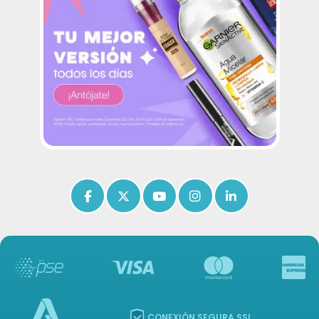
Icon of facebook-f
Icon of x-twitter
Icon of youtube
Icon of instagram
Icon of linkedin
CONEXIÓN SEGURA SSL