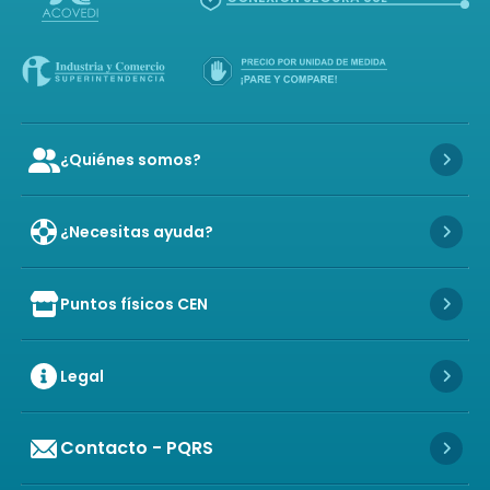
¿Quiénes somos?
Icon of user-group
Icon 
¿Necesitas ayuda?
Icon 
Puntos físicos CEN
Icon of store
Icon 
Legal
Icon 
Contacto - PQRS
Icon 