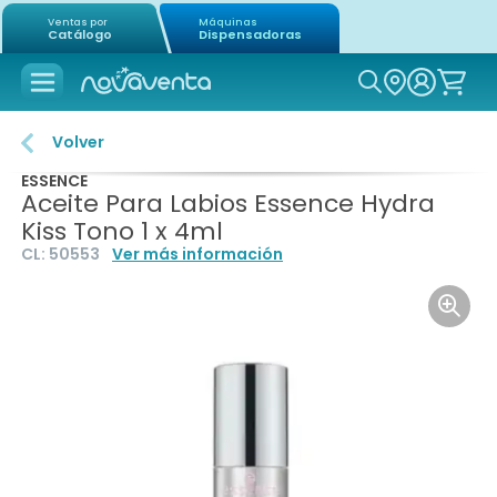
Ventas por
Máquinas
Catálogo
Dispensadoras
Icon of mag
Volver
ESSENCE
Aceite Para Labios Essence Hydra
Kiss Tono 1 x 4ml
CL:
50553
Ver más información
Icon o