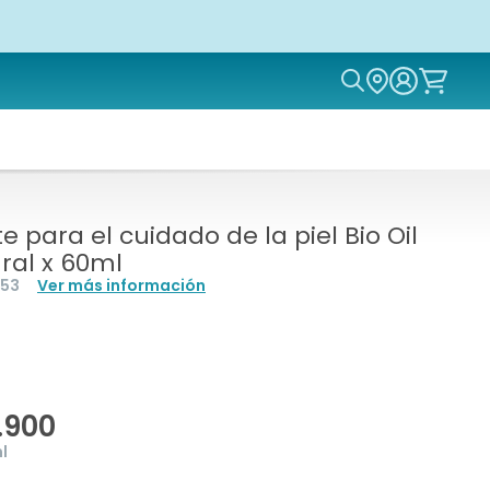
Icon of magn
te para el cuidado de la piel Bio Oil
ral x 60ml
53
Ver más información
.900
l