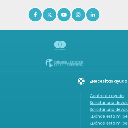
Icon of facebook-f
Icon of x-twitter
Icon of youtube
Icon of instagram
Icon of linkedin
¿Necesitas ayuda
Centro de ayuda
Solicitar una devol
Solicitar una devol
¿Dónde está mi ped
¿Dónde está mi ped