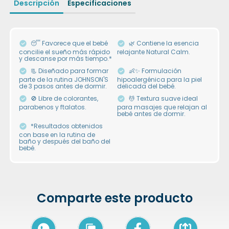
Descripción
Especificaciones
😴 Favorece que el bebé
🌿 Contiene la esencia
concilie el sueño más rápido
relajante Natural Calm.
y descanse por más tiempo.*
📃 Diseñado para formar
👶✨ Formulación
parte de la rutina JOHNSON'S
hipoalergénica para la piel
de 3 pasos antes de dormir.
delicada del bebé.
🚫 Libre de colorantes,
💆 Textura suave ideal
parabenos y ftalatos.
para masajes que relajan al
bebé antes de dormir.
*Resultados obtenidos
con base en la rutina de
baño y después del baño del
bebé.
Comparte este producto