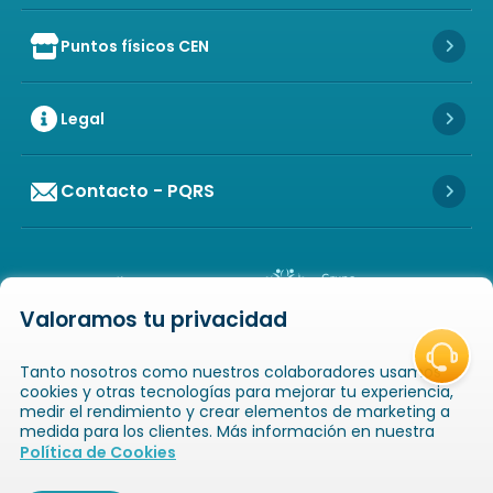
Puntos físicos CEN
Icon of store
Icon 
Legal
Icon 
Contacto - PQRS
Icon 
Valoramos tu privacidad
Icon of copyright
COPYRIGHT
2026
NOVAVENTA S.A.S. TODOS
Tanto nosotros como nuestros colaboradores usamos
LOS DERECHOS RESERVADOS
NIT: 811025289-1 / CRA. 52 # 20-124, GUAYABAL,
cookies y otras tecnologías para mejorar tu experiencia,
MEDELLÍN, ANTIOQUIA
medir el rendimiento y crear elementos de marketing a
medida para los clientes. Más información en nuestra
Icon of book-open
Icon of
Política de Cookies
Catálogos
Novaempresarios
Inicio