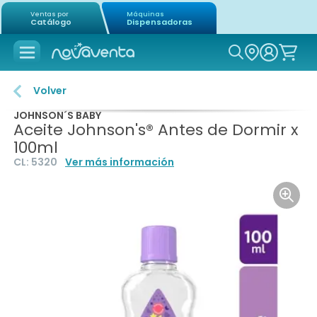
Ventas por
Máquinas
Catálogo
Dispensadoras
Icon of mag
Volver
JOHNSON´S BABY
Aceite Johnson's® Antes de Dormir x
100ml
CL:
5320
Ver más información
Icon o