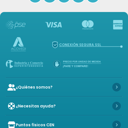
CONEXIÓN SEGURA SSL
¿Quiénes somos?
Icon of user-group
Icon 
¿Necesitas ayuda?
Icon 
Puntos físicos CEN
Icon of store
Icon 