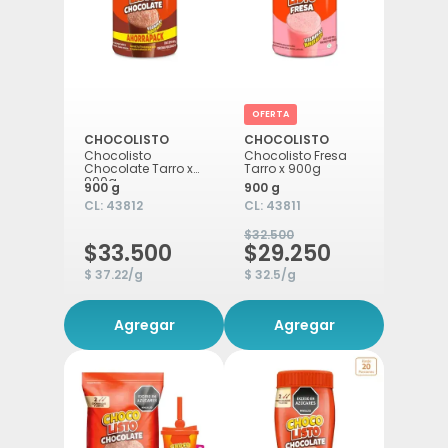
OFERTA
CHOCOLISTO
CHOCOLISTO
Chocolisto
Chocolisto Fresa
Chocolate Tarro x
Tarro x 900g
900g
900 g
900 g
CL:
43812
CL:
43811
$32.500
$33.500
$29.250
$ 37.22/g
$ 32.5/g
Agregar
Agregar