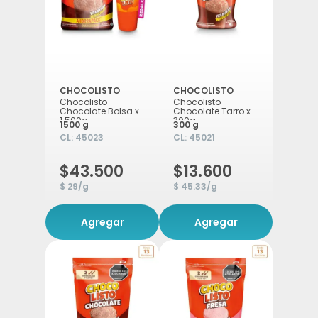
CHOCOLISTO
CHOCOLISTO
Chocolisto
Chocolisto
Chocolate Bolsa x
Chocolate Tarro x
1.500g
300g
1500 g
300 g
CL:
45023
CL:
45021
$43.500
$13.600
$ 29/g
$ 45.33/g
Agregar
Agregar