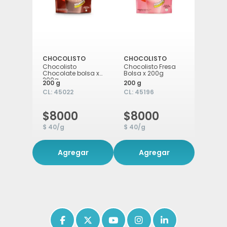
CHOCOLISTO
CHOCOLISTO
Chocolisto
Chocolisto Fresa
Chocolate bolsa x
Bolsa x 200g
200g
200 g
200 g
CL:
45022
CL:
45196
$8000
$8000
$ 40/g
$ 40/g
Agregar
Agregar
Icon of facebook-f
Icon of x-twitter
Icon of youtube
Icon of instagram
Icon of linkedin