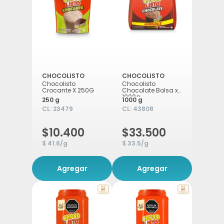
CHOCOLISTO
CHOCOLISTO
Chocolisto
Chocolisto
Crocante X 250G
Chocolate Bolsa x
1000g
250 g
1000 g
CL:
23479
CL:
43808
$10.400
$33.500
$ 41.6/g
$ 33.5/g
Agregar
Agregar