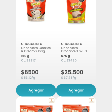
CHOCOLISTO
CHOCOLISTO
Chocolisto Cookies
Chocolisto
& Cream x 160g
Crocante X 675G
160 g
675 g
CL:
39917
CL:
23480
$8500
$25.500
$ 53.12/g
$ 37.78/g
Agregar
Agregar