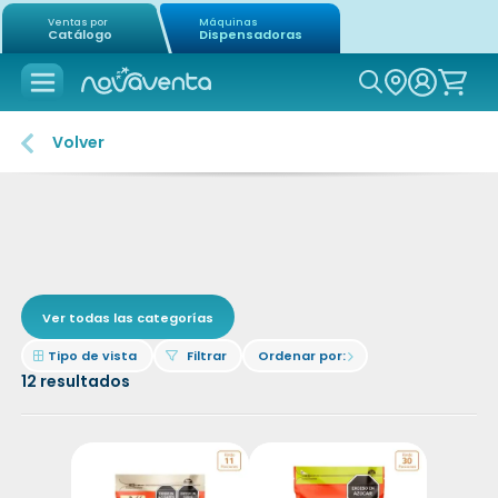
Ventas por
Máquinas
Catálogo
Dispensadoras
Icon of mag
Volver
Ver todas las categorías
Icon of border-all
Icon of filter
Tipo de vista
Filtrar
Ordenar por:
Icon of chevron-right
12
resultados