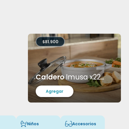
$81.900
Caldero
Imusa x22cm + Tapa de vidrio
Agregar
Niños
Accesorios
-light fa-house-chimney
Icon of fa-light fa-baby-carriage
Icon of fa-light fa-glasses