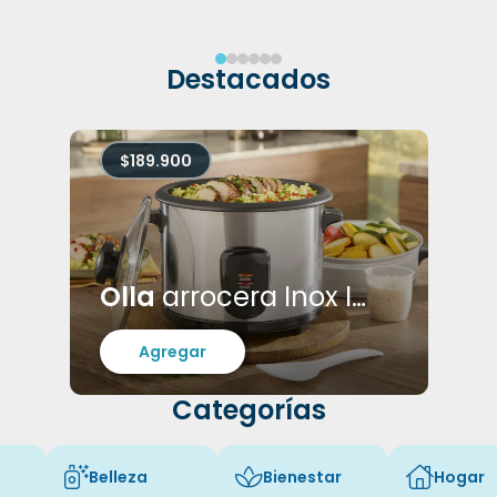
Destacados
$189.900
Olla
arrocera Inox Imusa x 5 tazas
Agregar
Categorías
Belleza
Bienestar
Hogar
ht fa-shirt
Icon of fa-light fa-spray-can-sparkles
Icon of fa-light fa-spa
Icon of fa