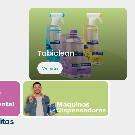
Tabiclean
Ver más
itas