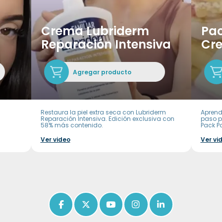
Crema Lubriderm
Pac
Reparación Intensiva
Cr
Agregar producto
Restaura la piel extra seca con Lubriderm
Aprend
Reparación Intensiva. Edición exclusiva con
paso p
58% más contenido.
Pack P
Ver video
Ver vi
Icon of facebook-f
Icon of x-twitter
Icon of youtube
Icon of instagram
Icon of linkedin