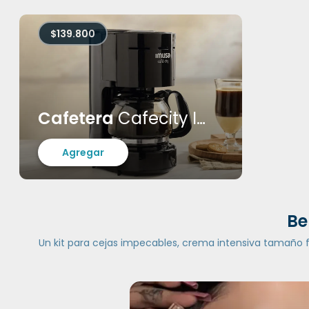
$139.800
Cafetera
Cafecity Imusa
Agregar
Be
Un kit para cejas impecables, crema intensiva tamaño fam