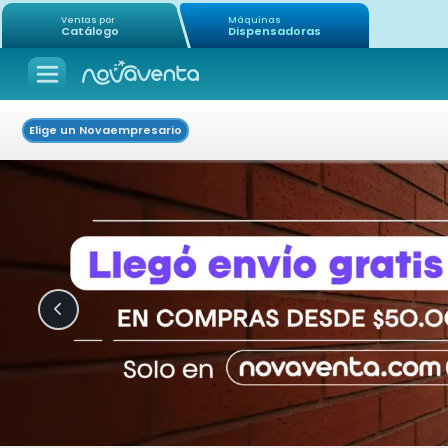
Ventas por
Máquinas
Catálogo
Dispensadoras
Elige un Novaempresario
Icon of chevron-left